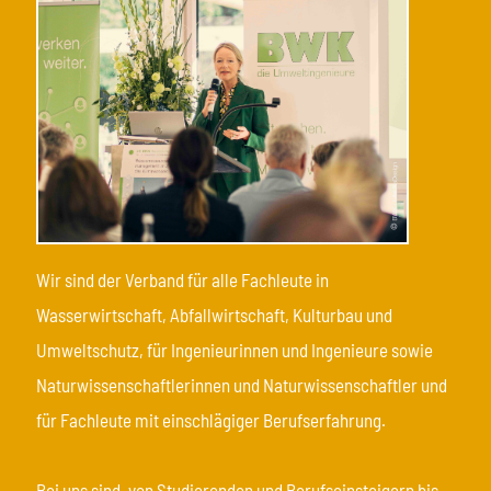
Wir sind der Verband für alle Fachleute in
Wasserwirtschaft, Abfallwirtschaft, Kulturbau und
Umweltschutz, für Ingenieurinnen und Ingenieure sowie
Naturwissenschaftlerinnen und Naturwissenschaftler und
für Fachleute mit einschlägiger Berufserfahrung.
Bei uns sind, von Studierenden und Berufseinsteigern bis